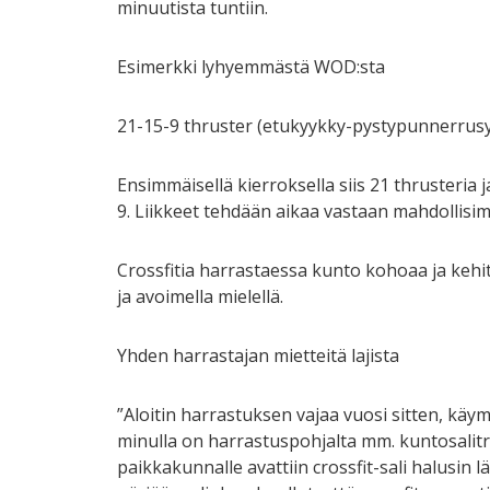
minuutista tuntiin.
Esimerkki lyhyemmästä WOD:sta
21-15-9 thruster (etukyykky-pystypunnerrusy
Ensimmäisellä kierroksella siis 21 thrusteria ja
9. Liikkeet tehdään aikaa vastaan mahdollisi
Crossfitia harrastaessa kunto kohoaa ja kehi
ja avoimella mielellä.
Yhden harrastajan mietteitä lajista
”Aloitin harrastuksen vajaa vuosi sitten, kä
minulla on harrastuspohjalta mm. kuntosalit
paikkakunnalle avattiin crossfit-sali halusin