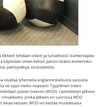
 liikkeet tehdään oikein ja turvallisesti. Valmentajalla
ä käytetään oman kehon painon lisäksi esimerkiksi
ä, painopalloja, soutulaitetta.
 sisältää lyhenteitä englanninkielisistä sanoista.
ta ne oppii melko nopeasti. Tyypillinen treeni
mmitellään päivän treeniin (WOD). Lämmittelyn jälkeen
im. rinnalleveto. Jonka jälkeen on vuorossa WOD
aan aikaa vastaan. WOD voi kestää muutamasta