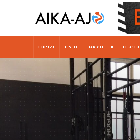
ETUSIVU
TESTIT
HARJOITTELU
LIHASH