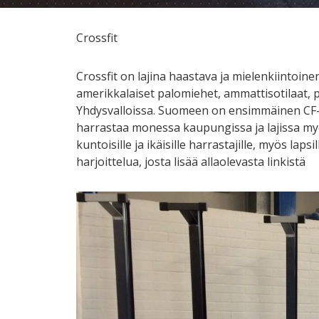
Crossfit
Crossfit on lajina haastava ja mielenkiintoin
amerikkalaiset palomiehet, ammattisotilaat, po
Yhdysvalloissa. Suomeen on ensimmäinen CF- s
harrastaa monessa kaupungissa ja lajissa myös 
kuntoisille ja ikäisille harrastajille, myös laps
harjoittelua, josta lisää allaolevasta linkistä