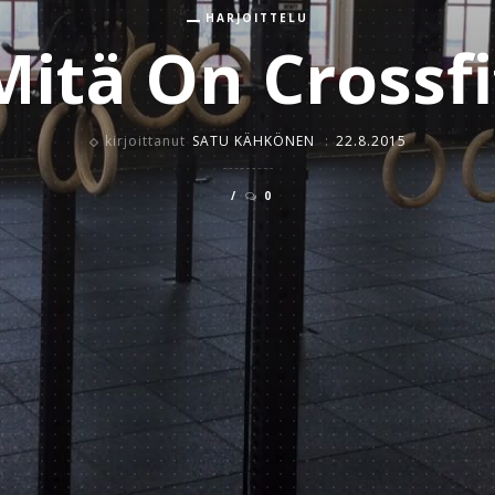
HARJOITTELU
Mitä On Crossfi
kirjoittanut
SATU KÄHKÖNEN
:
22.8.2015
0