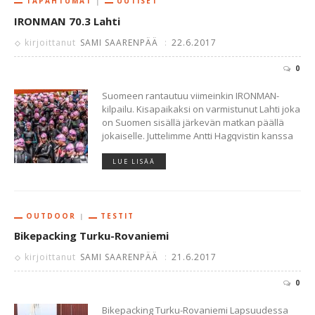
TAPAHTUMAT
UUTISET
IRONMAN 70.3 Lahti
kirjoittanut
SAMI SAARENPÄÄ
:
22.6.2017
0
Suomeen rantautuu viimeinkin IRONMAN-
kilpailu. Kisapaikaksi on varmistunut Lahti joka
on Suomen sisällä järkevän matkan päällä
jokaiselle. Juttelimme Antti Hagqvistin kanssa
LUE LISÄÄ
OUTDOOR
TESTIT
Bikepacking Turku-Rovaniemi
kirjoittanut
SAMI SAARENPÄÄ
:
21.6.2017
0
Bikepacking Turku-Rovaniemi Lapsuudessa