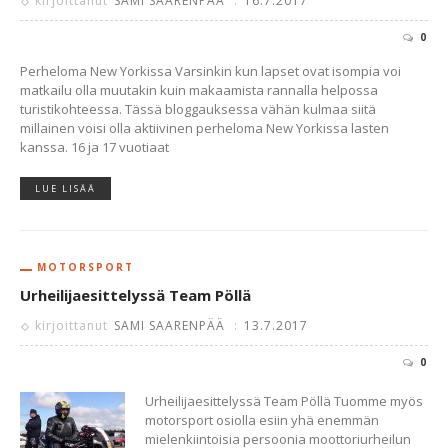
kirjoittanut
SAMI SAARENPÄÄ
:
16.7.2017
0
Perheloma New Yorkissa Varsinkin kun lapset ovat isompia voi
matkailu olla muutakin kuin makaamista rannalla helpossa
turistikohteessa. Tässä bloggauksessa vähän kulmaa siitä
millainen voisi olla aktiivinen perheloma New Yorkissa lasten
kanssa. 16 ja 17 vuotiaat
LUE LISÄÄ
MOTORSPORT
Urheilijaesittelyssä Team Pöllä
kirjoittanut
SAMI SAARENPÄÄ
:
13.7.2017
0
Urheilijaesittelyssä Team Pöllä Tuomme myös
motorsport osiolla esiin yhä enemmän
mielenkiintoisia persoonia moottoriurheilun