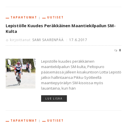
TAPAHTUMAT
UUTISET
Lepistölle Kuudes Peräkkäinen Maantiekilpailun SM-
Kulta
kirjoittanut
SAMI SAARENPÄÄ
:
17.6.2017
0
Lepistölle kuudes peräkkäinen
maantiekilpailun SM-kulta, Peltopuro
pääsemässä jälleen kisakuntoon Lotta Lepistö
jatkoi hallintaansa Pikku-Syötteellä
maantiepyöräilyn SM-kisoissa myös
lauantaina, kun hän
LUE LISÄÄ
TAPAHTUMAT
UUTISET