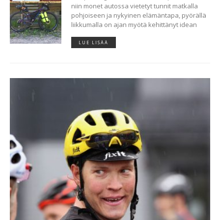
niin monet autossa vietetyt tunnit matkalla
pohjoiseen ja nykyinen elämäntapa, pyörällä
liikkumalla on ajan myötä kehittänyt idean
LUE LISÄÄ