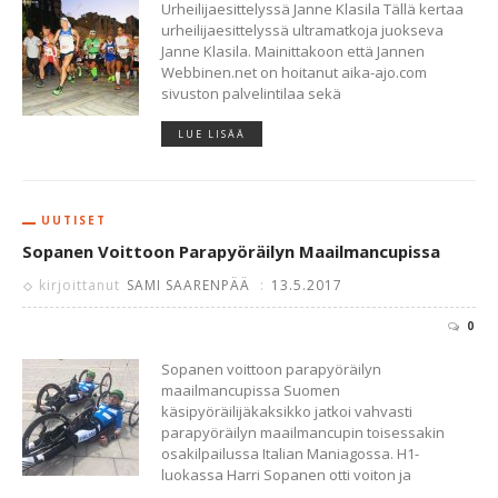
Urheilijaesittelyssä Janne Klasila Tällä kertaa
urheilijaesittelyssä ultramatkoja juokseva
Janne Klasila. Mainittakoon että Jannen
Webbinen.net on hoitanut aika-ajo.com
sivuston palvelintilaa sekä
LUE LISÄÄ
UUTISET
Sopanen Voittoon Parapyöräilyn Maailmancupissa
kirjoittanut
SAMI SAARENPÄÄ
:
13.5.2017
0
Sopanen voittoon parapyöräilyn
maailmancupissa Suomen
käsipyöräilijäkaksikko jatkoi vahvasti
parapyöräilyn maailmancupin toisessakin
osakilpailussa Italian Maniagossa. H1-
luokassa Harri Sopanen otti voiton ja