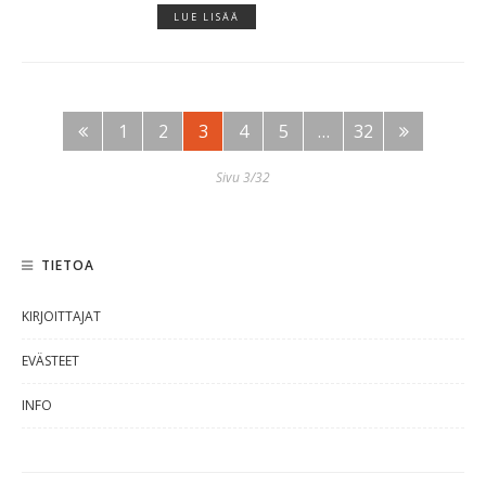
LUE LISÄÄ
1
2
3
4
5
…
32
Sivu 3/32
TIETOA
KIRJOITTAJAT
EVÄSTEET
INFO