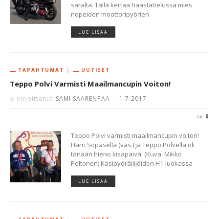
saralta. Tällä kertaa haastattelussa mies
nopeiden moottoripyörien
LUE LISÄÄ
TAPAHTUMAT
UUTISET
Teppo Polvi Varmisti Maailmancupin Voiton!
kirjoittanut
SAMI SAARENPÄÄ
:
1.7.2017
0
Teppo Polvi varmisti maailmancupin voiton!
Harri Sopasella (vas.) ja Teppo Polvella oli
tänään hieno kisapäivä! (Kuva: Mikko
Peltonen) Käsipyöräilijöiden H1-luokassa
LUE LISÄÄ