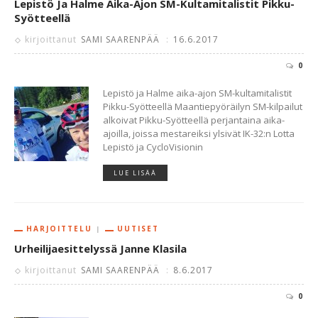
Lepistö Ja Halme Aika-Ajon SM-Kultamitalistit Pikku-
Syötteellä
kirjoittanut
SAMI SAARENPÄÄ
:
16.6.2017
0
Lepistö ja Halme aika-ajon SM-kultamitalistit
Pikku-Syötteellä Maantiepyöräilyn SM-kilpailut
alkoivat Pikku-Syötteellä perjantaina aika-
ajoilla, joissa mestareiksi ylsivät IK-32:n Lotta
Lepistö ja CycloVisionin
LUE LISÄÄ
HARJOITTELU
UUTISET
Urheilijaesittelyssä Janne Klasila
kirjoittanut
SAMI SAARENPÄÄ
:
8.6.2017
0